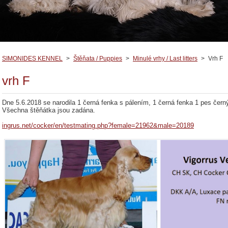
SIMONIDES KENNEL
>
Štěňata / Puppies
>
Minulé vrhy / Last litters
>
Vrh F
vrh F
Dne 5.6.2018 se narodila 1 černá fenka s pálením, 1 černá fenka 1 pes čern
Všechna štěňátka jsou zadána.
ingrus.net/cocker/en/testmating.php?female=21962&male=20189