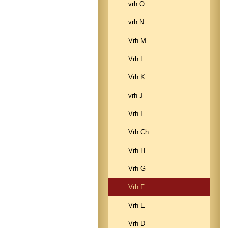
vrh O
vrh N
Vrh M
Vrh L
Vrh K
vrh J
Vrh I
Vrh Ch
Vrh H
Vrh G
Vrh F
Vrh E
Vrh D