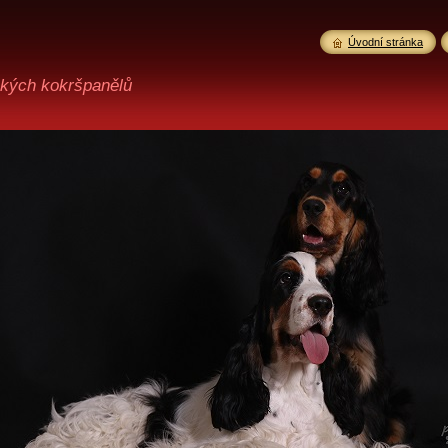
Úvodní stránka
ckých kokršpanělů