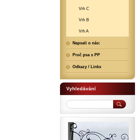
Vrh C
Vrh B
Vrh A
Napsali o nás:
Proč psa s PP
Odkazy / Links
Vyhledávání