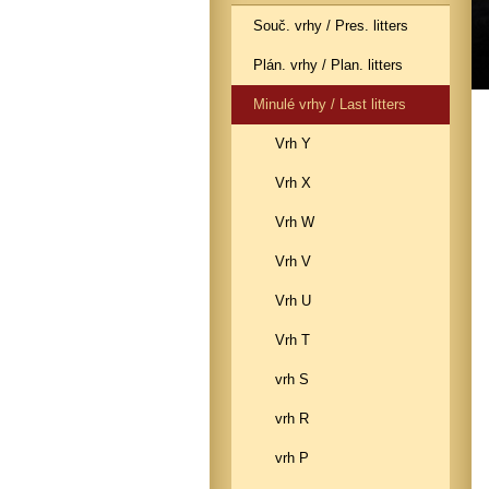
Souč. vrhy / Pres. litters
Plán. vrhy / Plan. litters
Minulé vrhy / Last litters
Vrh Y
Vrh X
Vrh W
Vrh V
Vrh U
Vrh T
vrh S
vrh R
vrh P