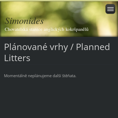
Simonides
Chovatelská stanice anglických kokršpanělů
Plánované vrhy / Planned
Litters
Momentálně neplánujeme další štěňata.