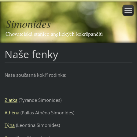
Simonides
Chovatelská stanice anglických kokršpanělů
Naše fenky
Naše současná kokří rodinka:
Zlatka
(Tyrande Simonides)
Athéna
(Pallas Athéna Simonides)
Týna
(Leontina Simonides)